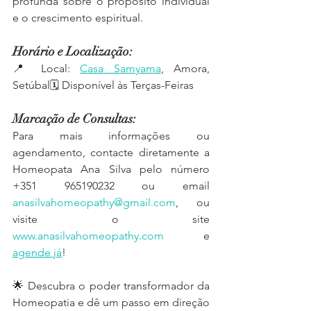
profunda sobre o propósito individual 
e o crescimento espiritual.
Horário e Localização:
📍 Local: 
Casa Samyama
, Amora, 
Setúbal🗓 Disponível às Terças-Feiras
Marcação de Consultas:
Para mais informações ou 
agendamento, contacte diretamente a 
Homeopata Ana Silva pelo número 
+351 965190232 ou email 
anasilvahomeopathy@gmail.com
, ou 
visite o site 
www.anasilvahomeopathy.com
 e 
agende já
!
🌟 Descubra o poder transformador da 
Homeopatia e dê um passo em direção 